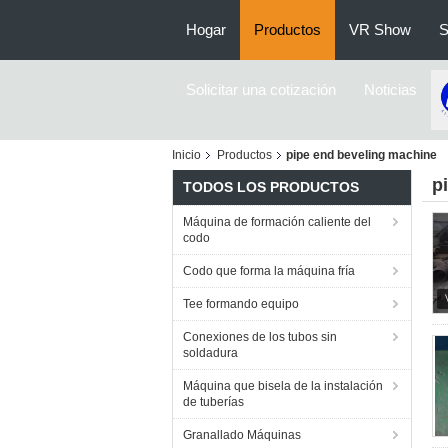
Hogar
Productos
VR Show
S
Solicitar una cotización
Noticias
Inicio
Productos
pipe end beveling machine
p
TODOS LOS PRODUCTOS
Máquina de formación caliente del
codo
Codo que forma la máquina fría
Tee formando equipo
Conexiones de los tubos sin
soldadura
Máquina que bisela de la instalación
de tuberías
Granallado Máquinas