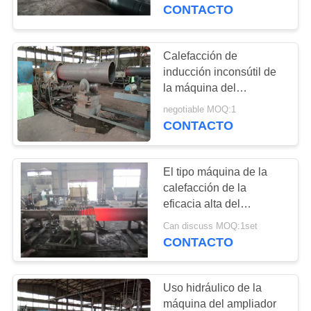
DE
acero de carbono
CONTACTO
LA
FÁBRICA
Calefacción de
44
inducción inconsútil de
Tee formando
la máquina del
CONTROL
ampliador del tubo con
equipo
negotiable MOQ:1
DE
de frecuencia media
CONTACTO
CALIDAD
El tipo máquina de la
ÉNTRENOS
calefacción de la
EN
eficacia alta del
767
ampliador del tubo fácil
CONTACTO
Can discuss MOQ:1set
Conexiones de los
actúa en verde
CONTACTO
CON
tubos sin soldadura
Uso hidráulico de la
NOTICIAS
máquina del ampliador