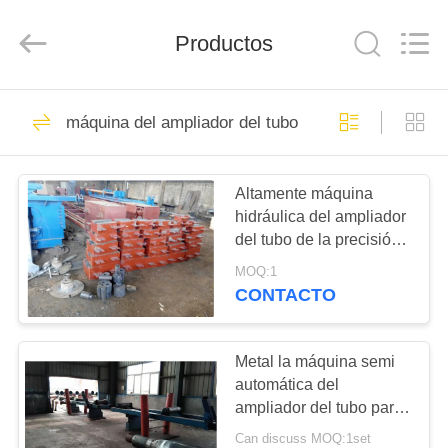
Group
Co.,
Ltd..
Productos
All
Rights
Reserved.
Developed
by
HOGAR
75
ECER
máquina del ampliador del tubo
Máquina de
PRODUCTOS
formación caliente
Altamente máquina
hidráulica del ampliador
del codo
VR
del tubo de la precisión
SHOW
segura y fácil actuar
MOQ:1
CONTACTO
52
SOBRE
Codo que forma la
NOSOTROS
Metal la máquina semi
automática del
máquina fría
ampliador del tubo para
VIAJE
el acero inoxidable/el
Can discuss MOQ:1set