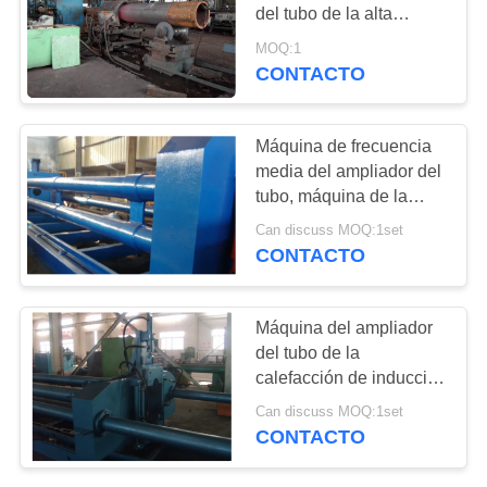
del tubo de la alta
PIDA
precisión de hacer el
MOQ:1
tubo grande del calibre
CONTACTO
32
UNA
Máquina que bisela
CITA
Máquina de frecuencia
de la instalación de
media del ampliador del
MAPA
tubo, máquina de la
tuberías
DEL
extensión del tubo de
Can discuss MOQ:1set
poco ruido
SITIO
CONTACTO
21
PRIVACY
Máquina del ampliador
Granallado
del tubo de la
POLICY
calefacción de inducción
Máquinas
fácil actuar eficacia alta
Can discuss MOQ:1set
CONTACTO