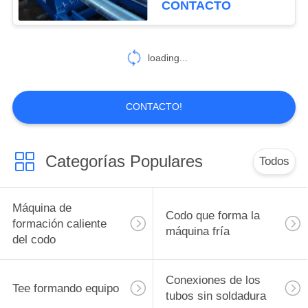
CONTACTO
11
anillo de rodadura
loading...
de la máquina
CONTACTO!
Categorías Populares
Todos
9
dobladora de tubo
Máquina de
Codo que forma la
hidráulica
formación caliente
máquina fría
del codo
Conexiones de los
Tee formando equipo
tubos sin soldadura