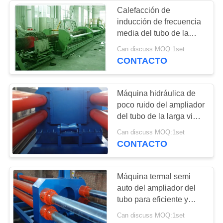
Calefacción de
inducción de frecuencia
4
media del tubo de la
tubo sin soldadura
máquina conveniente
Can discuss MOQ:1set
eficiente del ampliador
CONTACTO
que hace la
máquina
Máquina hidráulica de
poco ruido del ampliador
del tubo de la larga vida
con alto rendimiento
14
Can discuss MOQ:1set
CONTACTO
máquina del
ampliador del tubo
Máquina termal semi
auto del ampliador del
tubo para eficiente y
conveniente
Can discuss MOQ:1set