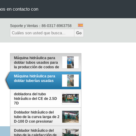
nos en contacto con
Soporte y Ventas：
86-0317-8963758
Go
Máquina hidráulica para
doblar tubos usados para
la producción de codos de
gran diámetro
Máquina hidráulica para
doblar tuberías usadas
dobladora del tubo
hidráulico del CE de 2.5D
7D
Doblador hidráulico del
tubo de la curva larga de 2
D-100 D con presionar
control de velocidad del
poder
Doblador hidráulico del
tubo de la calefacción de