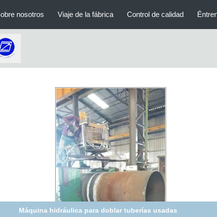
obre nosotros
Viaje de la fábrica
Control de calidad
Éntre
Máquina hidráulica para doblar tuberías usadas