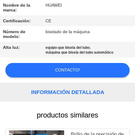
DE
Nombre de la
HUAWEI
LA
marca:
FÁBRICA
Certificación:
CE
Número de
biselado de la máquina
modelo:
CONTROL
Alta luz:
,
equipo que bisela del tubo
DE
máquina que bisela del tubo automático
CALIDAD
CONTACTO!
ÉNTRENOS
EN
INFORMACIÓN DETALLADA
CONTACTO
CON
productos similares
NOTICIAS
Brillo de la precisión de