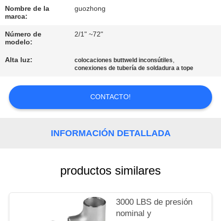
DE
Nombre de la
guozhong
LA
marca:
FÁBRICA
Número de
2/1" ~72"
modelo:
Alta luz:
,
colocaciones buttweld inconsútiles
CONTROL
conexiones de tubería de soldadura a tope
DE
CALIDAD
CONTACTO!
ÉNTRENOS
INFORMACIÓN DETALLADA
EN
CONTACTO
productos similares
CON
3000 LBS de presión
NOTICIAS
nominal y