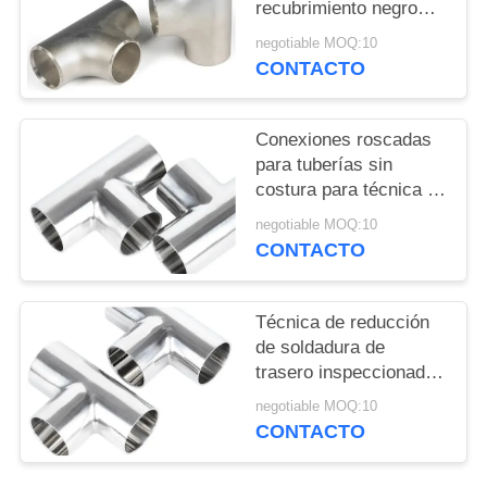
recubrimiento negro
para aplicaciones de
PIDA
negotiable MOQ:10
alta presión reducción
CONTACTO
UNA
igual Tee
CITA
Conexiones roscadas
para tuberías sin
MAPA
costura para técnica de
DEL
forja de tuberías de
negotiable MOQ:10
cobre
CONTACTO
SITIO
PRIVACY
Técnica de reducción
de soldadura de
POLICY
trasero inspeccionada
por rayos X para
negotiable MOQ:10
aplicaciones
CONTACTO
petrolíferas en
refinerías