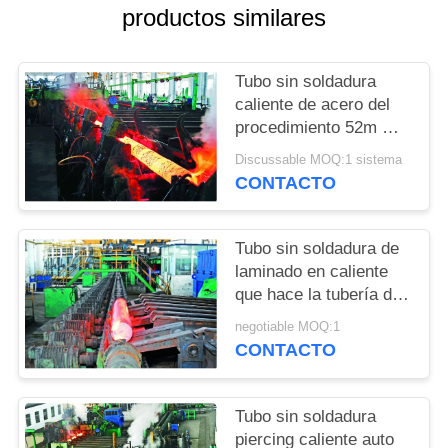
productos similares
PIDA
UNA
Tubo sin soldadura
CITA
caliente de acero del
procedimiento 52m m
de carbono que hace la
Discussable MOQ:1 sistema
MAPA
máquina 0.6m/S
CONTACTO
DEL
SITIO
Tubo sin soldadura de
laminado en caliente
PRIVACY
que hace la tubería de
acero de la
POLICY
negotiable MOQ:1
máquina/del carbono
CONTACTO
que hace la máquina
Tubo sin soldadura
piercing caliente auto