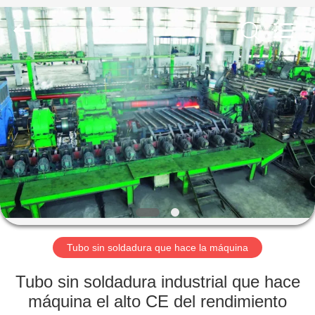
Co.,
Ltd..
All
Rights
Reserved.
Developed
by
ECER
HOGAR
PRODUCTOS
VR
SHOW
SOBRE
NOSOTROS
Tubo sin soldadura que hace la máquina
Tubo sin soldadura industrial que hace
VIAJE
máquina el alto CE del rendimiento