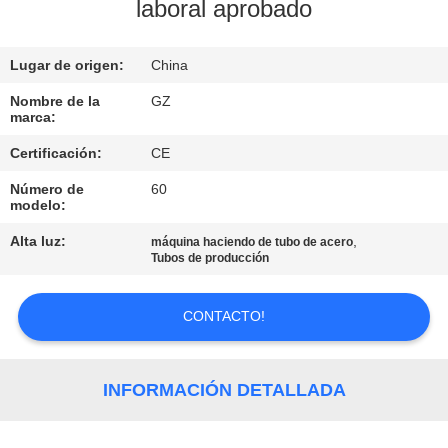
DE
laboral aprobado
LA
Lugar de origen:
China
FÁBRICA
Nombre de la
GZ
marca:
CONTROL
Certificación:
CE
DE
Número de
60
CALIDAD
modelo:
Alta luz:
,
máquina haciendo de tubo de acero
ÉNTRENOS
Tubos de producción
EN
CONTACTO!
CONTACTO
CON
INFORMACIÓN DETALLADA
NOTICIAS